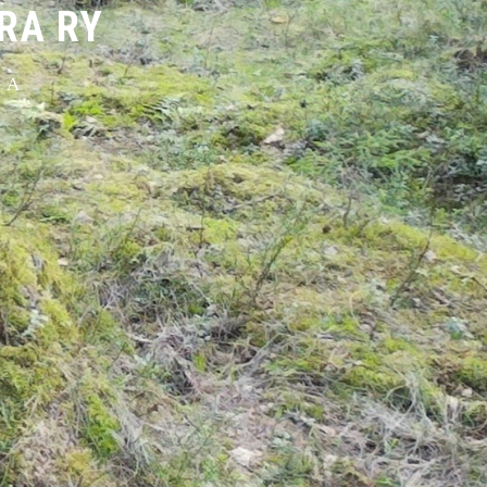
RA RY
OA