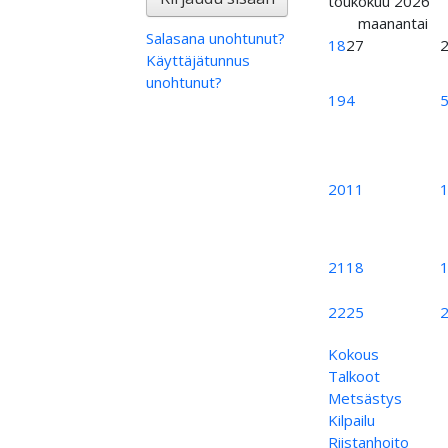
toukokuu 2026
maanantai
Salasana unohtunut?
18
27
Käyttäjätunnus
unohtunut?
19
4
20
11
21
18
22
25
Kokous
Talkoot
Metsästys
Kilpailu
Riistanhoito