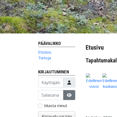
PÄÄVALIKKO
Etusivu
Etusivu
Tietoja
Tapahtumakal
KIRJAUTUMINEN
Käyttäjätunnus
Salasana
Näytä salasana
Muista minut
Kirjaudu sisään