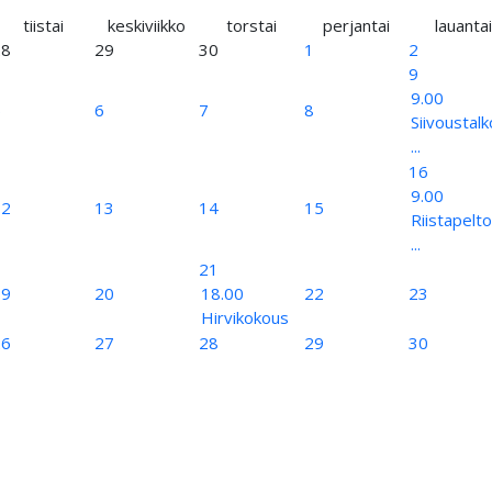
tiistai
keskiviikko
torstai
perjantai
lauantai
28
29
30
1
2
9
9.00
5
6
7
8
Siivoustal
...
16
9.00
12
13
14
15
Riistapelto
...
21
19
20
18.00
22
23
Hirvikokous
26
27
28
29
30