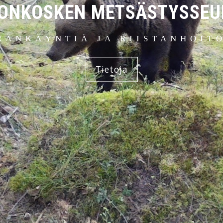
IONKOSKEN METSÄSTYSSEU
RÄNKÄYNTIÄ JA RIISTANHOIT
Tietoja