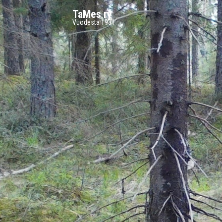
TaMes ry
Vuodesta 1931