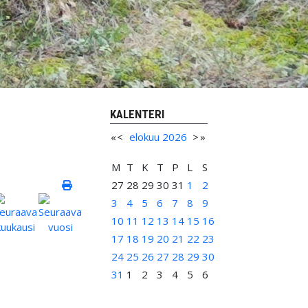
KALENTERI
«
<
elokuu
2026
>
»
M
T
K
T
P
L
S
27
28
29
30
31
1
2
3
4
5
6
7
8
9
10
11
12
13
14
15
16
17
18
19
20
21
22
23
24
25
26
27
28
29
30
31
1
2
3
4
5
6