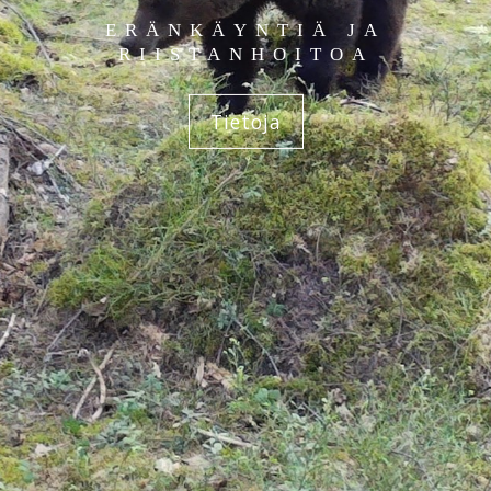
ERÄNKÄYNTIÄ JA
RIISTANHOITOA
Tietoja