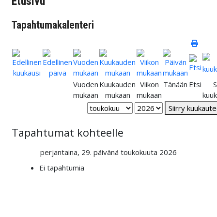
Etusivu
Tapahtumakalenteri
Vuoden
Kuukauden
Viikon
Tänään
Etsi
S
mukaan
mukaan
mukaan
kuu
Siirry kuukaut
Tapahtumat kohteelle
perjantaina, 29. päivänä toukokuuta 2026
Ei tapahtumia