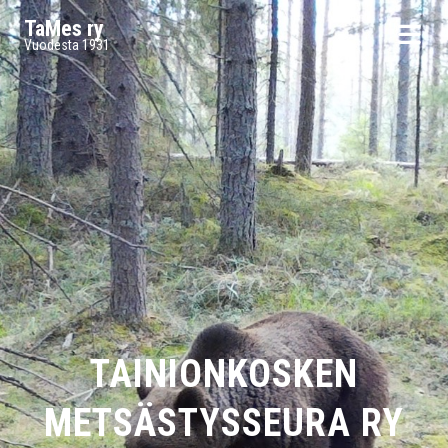
TaMes ry
Vuodesta 1931
TAINIONKOSKEN
METSÄSTYSSEURA RY