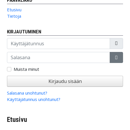
PÄÄVALIKKO
Etusivu
Tietoja
KIRJAUTUMINEN
Käyttäjätunnus
Salasana
Näytä
Muista minut
Kirjaudu sisään
Salasana unohtunut?
Käyttäjätunnus unohtunut?
Etusivu