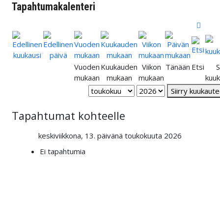
Tapahtumakalenteri
Vuoden
Kuukauden
Viikon
Tänään
Etsi
S
mukaan
mukaan
mukaan
kuu
Siirry kuukaut
Tapahtumat kohteelle
keskiviikkona, 13. päivänä toukokuuta 2026
Ei tapahtumia