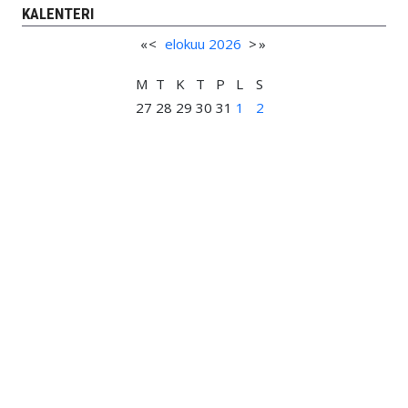
KALENTERI
«
<
elokuu
2026
>
»
M
T
K
T
P
L
S
27
28
29
30
31
1
2
3
4
5
6
7
8
9
10
11
12
13
14
15
16
17
18
19
20
21
22
23
24
25
26
27
28
29
30
31
1
2
3
4
5
6
TULEVAT TAPAHTUMAT
08 elo 2026
;
09:00
-
12:00
;
Rannaltaongintakisat
16 elo 2026
;
14:00
-
16:00
;
Luodikko