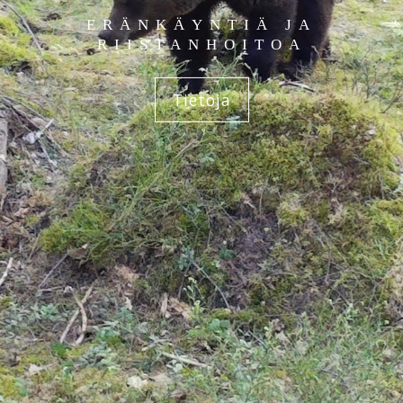
ERÄNKÄYNTIÄ JA
RIISTANHOITOA
Tietoja