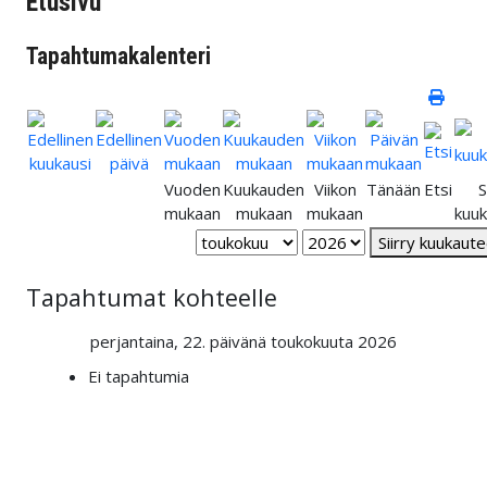
Etusivu
Tapahtumakalenteri
Vuoden
Kuukauden
Viikon
Tänään
Etsi
S
mukaan
mukaan
mukaan
kuu
Siirry kuukaut
Tapahtumat kohteelle
perjantaina, 22. päivänä toukokuuta 2026
Ei tapahtumia