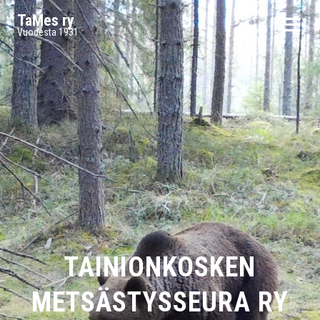
TaMes ry
Vuodesta 1931
TAINIONKOSKEN
METSÄSTYSSEURA RY