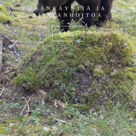
ERÄNKÄYNTIÄ JA
RIISTANHOITOA
Tietoja