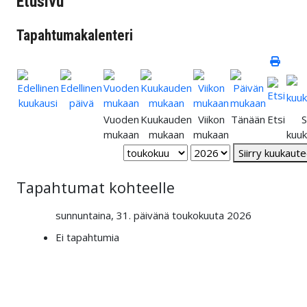
Etusivu
Tapahtumakalenteri
Vuoden
Kuukauden
Viikon
Tänään
Etsi
S
mukaan
mukaan
mukaan
kuu
Siirry kuukaut
Tapahtumat kohteelle
sunnuntaina, 31. päivänä toukokuuta 2026
Ei tapahtumia