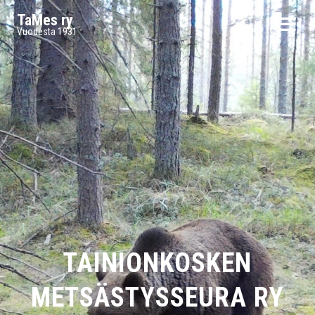
TaMes ry
Vuodesta 1931
TAINIONKOSKEN
METSÄSTYSSEURA RY