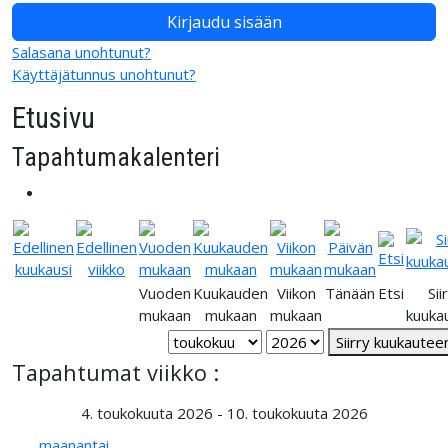
Kirjaudu sisään
Salasana unohtunut?
Käyttäjätunnus unohtunut?
Etusivu
Tapahtumakalenteri
Vuoden
Kuukauden
Viikon
Tänään
Etsi
Sii
mukaan
mukaan
mukaan
kuuka
Siirry kuukautee
Tapahtumat viikko :
4. toukokuuta 2026 - 10. toukokuuta 2026
maanantai