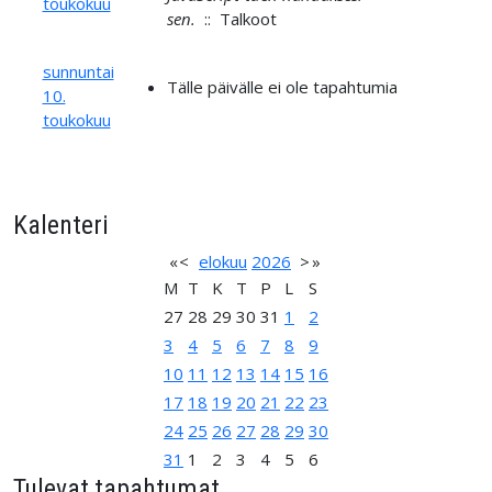
toukokuu
sen.
:: Talkoot
sunnuntai
Tälle päivälle ei ole tapahtumia
10.
toukokuu
Kalenteri
«
<
elokuu
2026
>
»
M
T
K
T
P
L
S
27
28
29
30
31
1
2
3
4
5
6
7
8
9
10
11
12
13
14
15
16
17
18
19
20
21
22
23
24
25
26
27
28
29
30
31
1
2
3
4
5
6
Tulevat tapahtumat