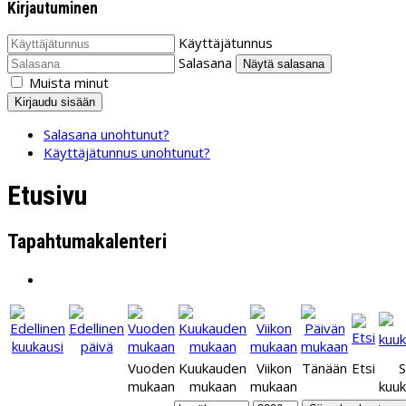
Kirjautuminen
Käyttäjätunnus
Salasana
Näytä salasana
Muista minut
Kirjaudu sisään
Salasana unohtunut?
Käyttäjätunnus unohtunut?
Etusivu
Tapahtumakalenteri
Vuoden
Kuukauden
Viikon
Tänään
Etsi
S
mukaan
mukaan
mukaan
kuu