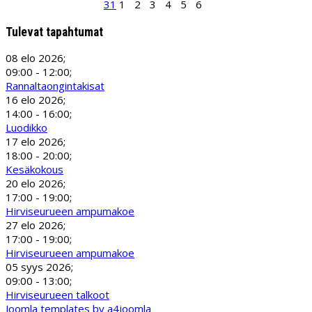
31
1
2
3
4
5
6
Tulevat tapahtumat
08 elo 2026
;
09:00
-
12:00
;
Rannaltaongintakisat
16 elo 2026
;
14:00
-
16:00
;
Luodikko
17 elo 2026
;
18:00
-
20:00
;
Kesäkokous
20 elo 2026
;
17:00
-
19:00
;
Hirviseurueen ampumakoe
27 elo 2026
;
17:00
-
19:00
;
Hirviseurueen ampumakoe
05 syys 2026
;
09:00
-
13:00
;
Hirviseurueen talkoot
Joomla templates by a4joomla