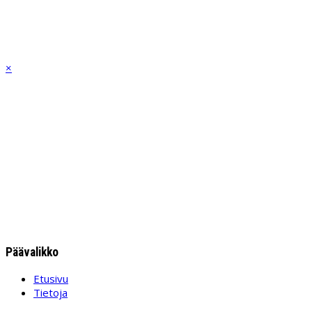
TaMes ry
Vuodesta 1931
×
Tainionkosken
Metsästysseura ry
Eränkäyntiä ja
riistanhoitoa
Tietoja
Päävalikko
Etusivu
Tietoja