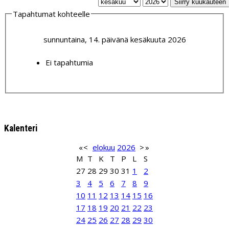
Siirry kuukauteen
Tapahtumat kohteelle
sunnuntaina, 14. päivänä kesäkuuta 2026
Ei tapahtumia
Kalenteri
«
<
elokuu
2026
>
»
M
T
K
T
P
L
S
27
28
29
30
31
1
2
3
4
5
6
7
8
9
10
11
12
13
14
15
16
17
18
19
20
21
22
23
24
25
26
27
28
29
30