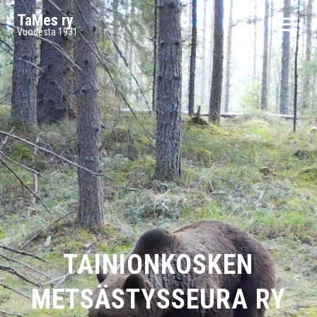
TaMes ry
Vuodesta 1931
TAINIONKOSKEN
METSÄSTYSSEURA RY