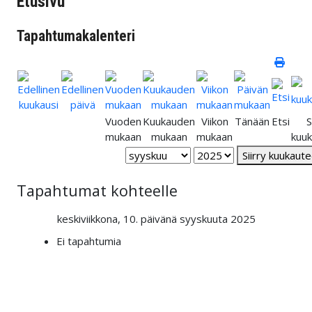
Etusivu
Tapahtumakalenteri
Vuoden
Kuukauden
Viikon
Tänään
Etsi
S
mukaan
mukaan
mukaan
kuu
Siirry kuukaut
Tapahtumat kohteelle
keskiviikkona, 10. päivänä syyskuuta 2025
Ei tapahtumia