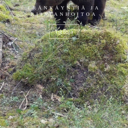
ERÄNKÄYNTIÄ JA
RIISTANHOITOA
Tietoja